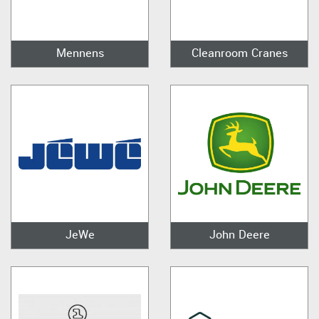
Mennens
Cleanroom Cranes
JeWe
John Deere