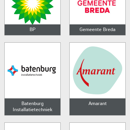
BP
Gemeente Breda
Batenburg
Amarant
Installatietechniek